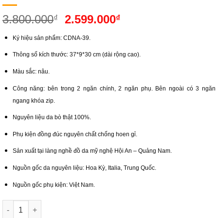
Giá
Giá
3.800.000
2.599.000
₫
₫
gốc
hiện
Ký hiệu sản phẩm: CDNA-39.
là:
tại
3.800.000₫.
là:
Thông số kích thước: 37*9*30 cm (dài rộng cao).
2.599.000₫.
Màu sắc: nâu.
Công năng: bên trong 2 ngăn chính, 2 ngăn phụ. Bên ngoài có 3 ngăn
ngang khóa zip.
Nguyên liệu da bò thật 100%.
Phụ kiện đồng đúc nguyên chất chống hoen gỉ.
Sản xuất tại làng nghề đồ da mỹ nghệ Hội An – Quảng Nam.
Nguồn gốc da nguyên liệu: Hoa Kỳ, Italia, Trung Quốc.
Nguồn gốc phụ kiện: Việt Nam.
Cặp Da Cao Cấp Hội An Dành Cho Nam | Hội An Leather số lượn