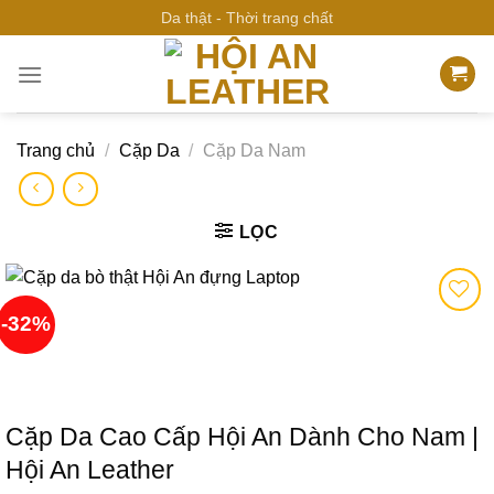
Bỏ
Da thật - Thời trang chất
qua
nội
dung
Trang chủ
/
Cặp Da
/
Cặp Da Nam
LỌC
-32%
Add to
wishlist
Cặp Da Cao Cấp Hội An Dành Cho Nam |
Hội An Leather