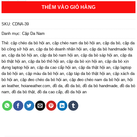
THÊM VÀO GIỎ HÀNG
SKU:
CDNA-39
Danh mục:
Cặp Da Nam
Thẻ:
cặp chéo da bò hội an
,
cặp chéo nam da bò hội an
,
cặp da bò
,
cặp da
bò công sở hội an
,
cặp da bò doanh nhân hội an
,
cặp da bò handmade hội
an
,
cặp da bò hội an
,
cặp da bò nam hội an
,
cặp da bò sáp hội an
,
cặp da
bò thật hội an
,
cặp da bò thô hội an
,
cặp da bò xịn hội an
,
cặp da bò xịn
đựng laptop hội an
,
cặp da cao cấp hội an
,
cặp da thật hội an
,
cặp laptop
da bò hội an
,
cặp màu da bò hội an
,
cặp táp da bò thật hội an
,
cặp xách da
bò hội an
,
cặp đeo chéo da bò hội an
,
cặp đeo chéo nam da bò hội an
,
hội
an leather
,
hoianeather.com
,
đồ da
,
đồ da bò
,
đồ da bò handmade
,
đồ da bò
nam
,
đồ da bò thật
,
đồ da cao cấp
,
đồ da hội an