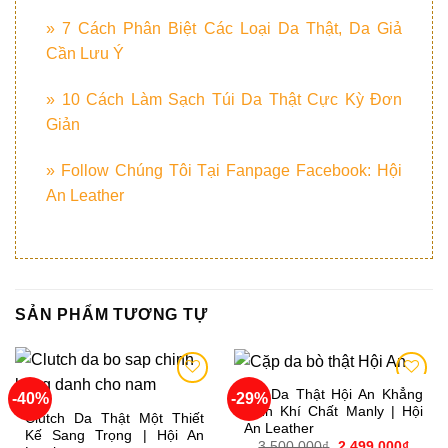
» 7 Cách Phân Biệt Các Loại Da Thật, Da Giả
Cần Lưu Ý
» 10 Cách Làm Sạch Túi Da Thật Cực Kỳ Đơn
Giản
» Follow Chúng Tôi Tại Fanpage Facebook: Hội
An Leather
SẢN PHẨM TƯƠNG TỰ
Túi Da Thật Hội An Khẳng
-40%
-29%
Add to
Add to
Định Khí Chất Manly | Hội
wishlist
wishlist
Clutch Da Thật Một Thiết
An Leather
Kế Sang Trọng | Hội An
Giá
Giá
3.500.000
₫
2.499.000
₫