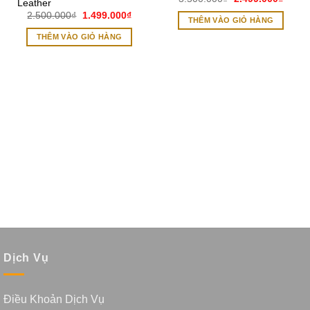
Leather
gốc
hiện
Giá
Giá
2.500.000
₫
1.499.000
₫
là:
tại
THÊM VÀO GIỎ HÀNG
gốc
hiện
3.500.000₫.
là:
là:
tại
2.499
THÊM VÀO GIỎ HÀNG
2.500.000₫.
là:
1.499.000₫.
Dịch Vụ
Điều Khoản Dịch Vụ