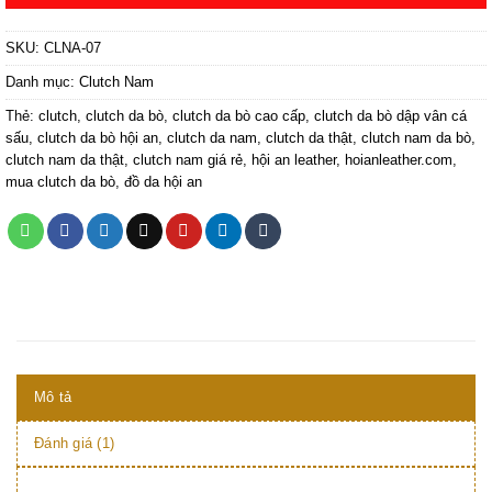
SKU:
CLNA-07
Danh mục:
Clutch Nam
Thẻ:
clutch
,
clutch da bò
,
clutch da bò cao cấp
,
clutch da bò dập vân cá
sấu
,
clutch da bò hội an
,
clutch da nam
,
clutch da thật
,
clutch nam da bò
,
clutch nam da thật
,
clutch nam giá rẻ
,
hội an leather
,
hoianleather.com
,
mua clutch da bò
,
đồ da hội an
Mô tả
Đánh giá (1)