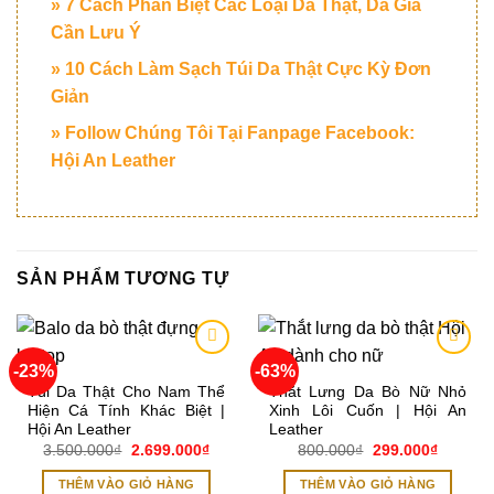
» 7 Cách Phân Biệt Các Loại Da Thật, Da Giả
Cần Lưu Ý
» 10 Cách Làm Sạch Túi Da Thật Cực Kỳ Đơn
Giản
» Follow Chúng Tôi Tại Fanpage Facebook:
Hội An Leather
SẢN PHẨM TƯƠNG TỰ
-23%
-63%
Add to
Add to
wishlist
wishlist
Túi Da Thật Cho Nam Thể
Thắt Lưng Da Bò Nữ Nhỏ
Hiện Cá Tính Khác Biệt |
Xinh Lôi Cuốn | Hội An
Hội An Leather
Leather
Giá
Giá
Giá
Giá
3.500.000
₫
2.699.000
₫
800.000
₫
299.000
₫
gốc
hiện
gốc
hiện
là:
tại
là:
tại
THÊM VÀO GIỎ HÀNG
THÊM VÀO GIỎ HÀNG
3.500.000₫.
là:
800.000₫.
là: