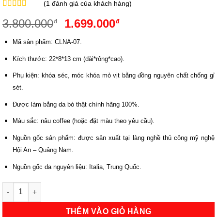
(
1
đánh giá của khách hàng)
5.00
1
trên 5
Giá
Giá
3.800.000
1.699.000
₫
₫
dựa trên
đánh giá
gốc
hiện
Mã sản phẩm: CLNA-07.
là:
tại
3.800.000₫.
là:
Kích thước: 22*8*13 cm (dài*rông*cao).
1.699.000₫.
Phụ kiện: khóa séc, móc khóa mỏ vịt bằng đồng nguyên chất chống gỉ
sét.
Được làm bằng da bò thật chính hãng 100%.
Màu sắc: nâu coffee (hoặc đặt màu theo yêu cầu).
Nguồn gốc sản phẩm: được sản xuất tại làng nghề thủ công mỹ nghệ
Hội An – Quảng Nam.
Nguồn gốc da nguyên liệu: Italia, Trung Quốc.
Clutch Nam Da Thật Hiện Đại Đa Năng | Hội An Leather số lượng
THÊM VÀO GIỎ HÀNG