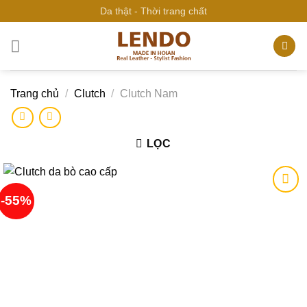
Bỏ
Da thật - Thời trang chất
qua
nội
dung
Trang chủ
/
Clutch
/
Clutch Nam
LỌC
-55%
Add to
wishlist