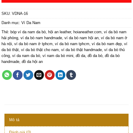
SKU:
VDNA-16
Danh mục:
Ví Da Nam
Thẻ:
bóp ví da nam da bò
,
hội an leather
,
hoianeather.com
,
ví da bò nam
hải phòng
,
ví da bò nam handmade
,
ví da bò nam hội an
,
ví da bò nam ở
hà nội
,
ví da bò nam ở tphcm
,
ví da bò nam tphcm
,
ví da bò nam đẹp
,
ví
da bò thật
,
ví da bò thật cho nam
,
ví da bò thật handmade
,
ví da bò thủ
công
,
ví da nam da bò
,
ví nam da bò mini
,
đồ da
,
đồ da bò
,
đồ da bò
handmade
,
đồ da hội an
Mô tả
Đánh giá (0)