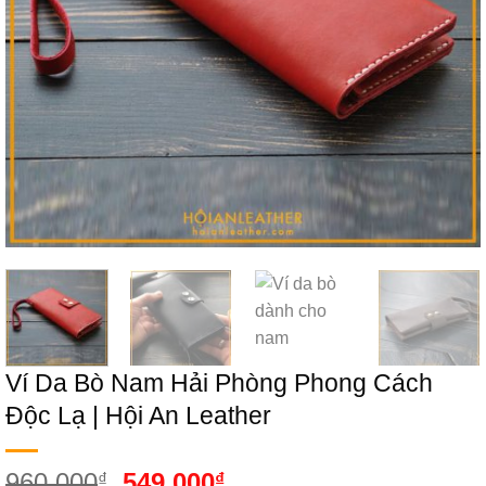
Ví Da Bò Nam Hải Phòng Phong Cách
Độc Lạ | Hội An Leather
Giá
Giá
960.000
549.000
₫
₫