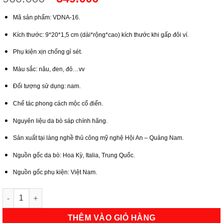
gốc
hiện
Mã sản phẩm: VDNA-16.
là:
tại
960.000₫.
là:
Kích thước: 9*20*1,5 cm (dài*rộng*cao) kích thước khi gấp đôi ví.
549.000₫.
Phụ kiện xịn chống gỉ sét.
Màu sắc: nâu, đen, đỏ…vv
Đối tượng sử dụng: nam.
Chế tác phong cách mộc cổ điển.
Nguyên liệu da bò sáp chính hãng.
Sản xuất tại làng nghề thủ công mỹ nghệ Hội An – Quảng Nam.
Nguồn gốc da bò: Hoa Kỳ, Italia, Trung Quốc.
Nguồn gốc phụ kiện: Việt Nam.
Ví Da Bò Nam Hải Phòng Phong Cách Độc Lạ | Hội An Leather số
THÊM VÀO GIỎ HÀNG