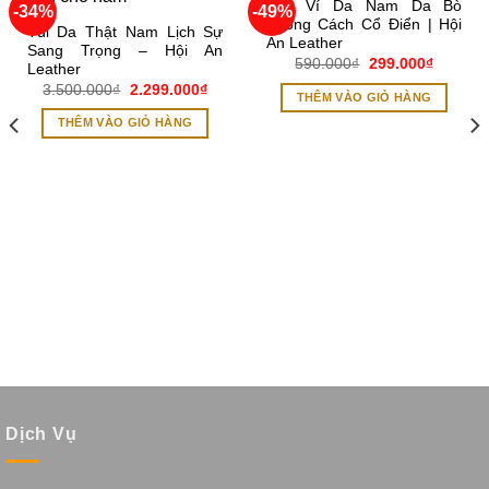
Bóp Ví Da Nam Da Bò
-34%
-49%
Add to
Add to
Phong Cách Cổ Điển | Hội
wishlist
wishlist
Túi Da Thật Nam Lịch Sự
An Leather
Sang Trọng – Hội An
Giá
Giá
590.000
₫
299.000
₫
Leather
gốc
hiện
Giá
Giá
3.500.000
₫
2.299.000
₫
là:
tại
THÊM VÀO GIỎ HÀNG
gốc
hiện
590.000₫.
là:
là:
tại
299.000
THÊM VÀO GIỎ HÀNG
3.500.000₫.
là:
2.299.000₫.
0₫.
Dịch Vụ