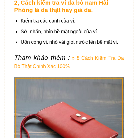
2, Cách kiểm tra ví da bò nam Hải
Phòng là da thật hay giả da.
Kiểm tra các cạnh của ví.
Sờ, nhấn, nhìn bề mặt ngoài của ví.
Uốn cong ví, nhỏ vài giọt nước lên bề mặt ví.
Tham khảo thêm :
» 8 Cách Kiểm Tra Da
Bò Thật Chính Xác 100%