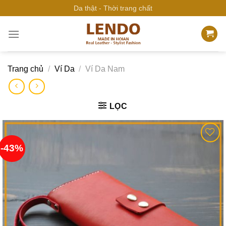
Bỏ
Da thật - Thời trang chất
qua
nội
dung
Trang chủ
/
Ví Da
/
Ví Da Nam
LỌC
-43%
Add to
wishlist