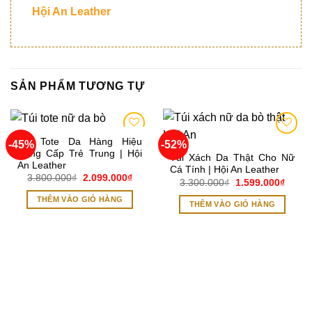
Hội An Leather
SẢN PHẨM TƯƠNG TỰ
Túi Tote Da Hàng Hiệu
-45%
-52%
Add to
Add to
Đẳng Cấp Trẻ Trung | Hội
wishlist
wishlist
Túi Xách Da Thật Cho Nữ
An Leather
Cá Tính | Hội An Leather
Giá
Giá
3.800.000
₫
2.099.000
₫
Giá
Giá
3.300.000
₫
1.599.000
₫
gốc
hiện
gốc
hiện
là:
tại
là:
tại
THÊM VÀO GIỎ HÀNG
3.800.000₫.
là:
THÊM VÀO GIỎ HÀNG
3.300.000₫.
là:
2.099.000₫.
1.599