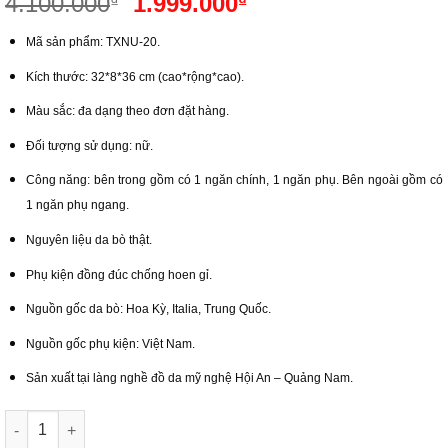
Giá
Giá
4.100.000
1.999.000
₫
₫
gốc
hiện
Mã sản phẩm: TXNU-20.
là:
tại
4.100.000₫.
là:
Kích thước: 32*8*36 cm (cao*rộng*cao).
1.999.000₫.
Màu sắc: đa dạng theo đơn đặt hàng.
Đối tượng sử dụng: nữ.
Công năng: bên trong gồm có 1 ngăn chính, 1 ngăn phụ. Bên ngoài gồm có
1 ngăn phụ ngang.
Nguyên liệu da bò thật.
Phụ kiện đồng đúc chống hoen gỉ.
Nguồn gốc da bò: Hoa Kỳ, Italia, Trung Quốc.
Nguồn gốc phụ kiện: Việt Nam.
Sản xuất tại làng nghề đồ da mỹ nghệ Hội An – Quảng Nam.
Túi Tote Da Công Sở Đựng Laptop | Hội An Leather số lượng