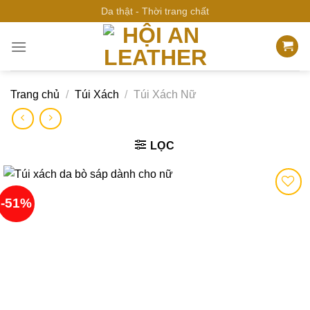
Bỏ
Da thật - Thời trang chất
qua
nội
dung
Trang chủ
/
Túi Xách
/
Túi Xách Nữ
LỌC
-51%
Add to
wishlist