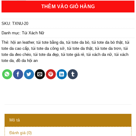
THÊM VÀO GIỎ HÀNG
SKU:
TXNU-20
Danh mục:
Túi Xách Nữ
Thẻ:
hội an leather
,
túi tote bằng da
,
túi tote da bò
,
túi tote da bò thật
,
túi
tote da cao cấp
,
túi tote da công sở
,
túi tote da thật
,
túi tote da trơn
,
túi
tote da đeo chéo
,
túi tote da đẹp
,
túi tote giá rẻ
,
túi xách da nữ
,
túi xách
tote da
,
đồ da hội an
Mô tả
Đánh giá (0)