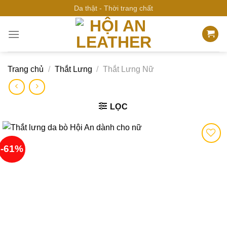
Bỏ
Da thật - Thời trang chất
qua
nội
dung
Trang chủ
/
Thắt Lưng
/
Thắt Lưng Nữ
LỌC
-61%
Add to
wishlist