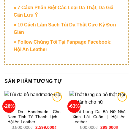
» 7 Cách Phân Biệt Các Loại Da Thật, Da Giả
Cần Lưu Ý
» 10 Cách Làm Sạch Túi Da Thật Cực Kỳ Đơn
Giản
» Follow Chúng Tôi Tại Fanpage Facebook:
Hội An Leather
SẢN PHẨM TƯƠNG TỰ
-26%
-63%
Add to
Add to
wishlist
wishlist
Túi Da Handmade Cho
Thắt Lưng Da Bò Nữ Nhỏ
Nam Tinh Tế Thanh Lịch |
Xinh Lôi Cuốn | Hội An
Hội An Leather
Leather
Giá
Giá
Giá
Giá
3.500.000
₫
2.599.000
₫
800.000
₫
299.000
₫
gốc
hiện
gốc
hiện