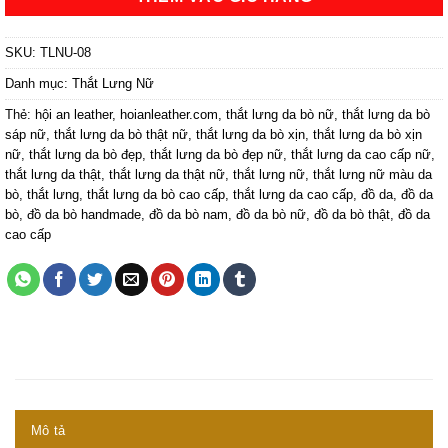
SKU:
TLNU-08
Danh mục:
Thắt Lưng Nữ
Thẻ:
hội an leather
,
hoianleather.com
,
thắt lưng da bò nữ
,
thắt lưng da bò
sáp nữ
,
thắt lưng da bò thật nữ
,
thắt lưng da bò xịn
,
thắt lưng da bò xịn
nữ
,
thắt lưng da bò đẹp
,
thắt lưng da bò đẹp nữ
,
thắt lưng da cao cấp nữ
,
thắt lưng da thật
,
thắt lưng da thật nữ
,
thắt lưng nữ
,
thắt lưng nữ màu da
bò
,
thắt lưng
,
thắt lưng da bò cao cấp
,
thắt lưng da cao cấp
,
đồ da
,
đồ da
bò
,
đồ da bò handmade
,
đồ da bò nam
,
đồ da bò nữ
,
đồ da bò thật
,
đồ da
cao cấp
Mô tả