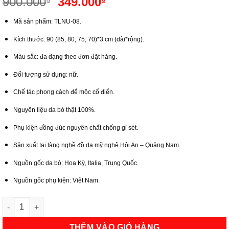
Giá
Giá
900.000
349.000
₫
₫
gốc
hiện
Mã sản phẩm: TLNU-08.
là:
tại
900.000₫.
là:
Kích thước: 90 (85, 80, 75, 70)*3 cm (dài*rộng).
349.000₫.
Màu sắc: đa dạng theo đơn đặt hàng.
Đối tượng sử dụng: nữ.
Chế tác phong cách để mộc cổ điển.
Nguyên liệu da bò thật 100%.
Phụ kiện đồng đúc nguyên chất chống gỉ sét.
Sản xuất tại làng nghề đồ da mỹ nghệ Hội An – Quảng Nam.
Nguồn gốc da bò: Hoa Kỳ, Italia, Trung Quốc.
Nguồn gốc phụ kiện: Việt Nam.
Thắt Lưng Da Thật Nữ Đồ Da Chính Hiệu | Hội An Leather số lượ
THÊM VÀO GIỎ HÀNG