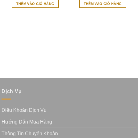
là:
tại
là:
tại
THÊM VÀO GIỎ HÀNG
THÊM VÀO GIỎ HÀNG
3.500.000₫.
là:
800.000₫.
là:
2.599.000₫.
299.000
Dịch Vụ
Điều Khoản Dịch Vụ
Hướng Dẫn Mua Hàng
Thông Tin Chuyển Khoản