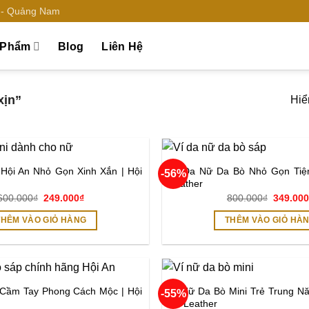
n - Quảng Nam
 Phẩm
Blog
Liên Hệ
xịn”
Hiển
Hội An Nhỏ Gọn Xinh Xắn | Hội
Ví Da Nữ Da Bò Nhỏ Gọn Tiện
-56%
Add to
Leather
wishlist
Giá
Giá
Giá
600.000
₫
249.000
₫
800.000
₫
349.00
gốc
hiện
gốc
là:
tại
là:
THÊM VÀO GIỎ HÀNG
THÊM VÀO GIỎ HÀ
600.000₫.
là:
800.000
249.000₫.
 Cầm Tay Phong Cách Mộc | Hội
Ví Nữ Da Bò Mini Trẻ Trung Nă
-55%
Add to
An Leather
wishlist