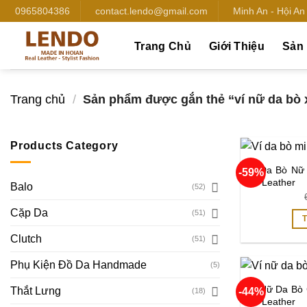
Bỏ
0965804386
contact.lendo@gmail.com
Minh An - Hội A
qua
nội
Trang Chủ
Giới Thiệu
Sản
dung
Trang chủ
/
Sản phẩm được gắn thẻ “ví nữ da bò 
Products Category
Ví Da Bò Nữ 
-59%
An Leather
Balo
(52)
Cặp Da
(51)
Clutch
(51)
Phụ Kiện Đồ Da Handmade
(5)
Ví Nữ Da Bò
Thắt Lưng
-44%
(18)
An Leather