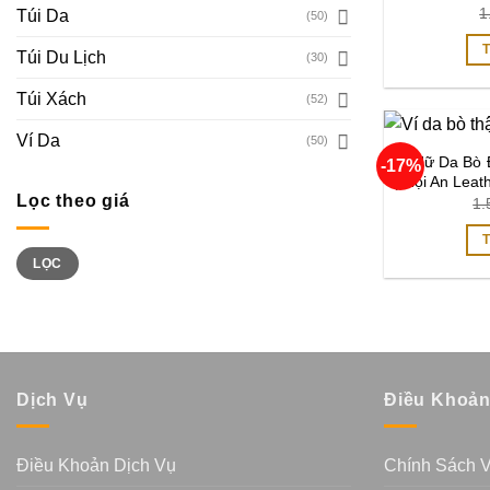
1
Túi Da
(50)
Túi Du Lịch
(30)
Túi Xách
(52)
Ví Da
(50)
Ví Nữ Da Bò
-17%
| Hội An Leat
Lọc theo giá
1.
Giá
Giá
LỌC
tối
tối
thiểu
đa
Dịch Vụ
Điều Khoả
Điều Khoản Dịch Vụ
Chính Sách 