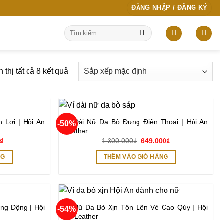
ĐĂNG NHẬP / ĐĂNG KÝ
Tìm
kiếm:
 thị tất cả 8 kết quả
 Lợi | Hội An
Ví Dài Nữ Da Bò Đựng Điện Thoại | Hội An
-50%
Add to
Add to
Leather
wishlist
wishlist
Giá
Giá
Giá
0
₫
1.300.000
₫
649.000
₫
hiện
gốc
hiện
tại
là:
tại
NG
THÊM VÀO GIỎ HÀNG
₫.
là:
1.300.000₫.
là:
349.000₫.
649.000₫.
ng Động | Hội
Ví Nữ Da Bò Xịn Tôn Lên Vẻ Cao Qúy | Hội
-54%
Add to
Add to
An Leather
wishlist
wishlist