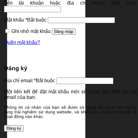
Tên tài khoản hoặc địa chỉ email
*
Bắt buộc
Mật khẩu
*
Bắt buộc
Ghi nhớ mật khẩu
Đăng nhập
Quên mật khẩu?
Đăng ký
Địa chỉ email
*
Bắt buộc
Một liên kết để đặt mật khẩu mới sẽ được gửi đến địa chỉ
email của bạn.
Thông tin cá nhân của bạn sẽ được sử dụng để xử lý đơn hàng,
tăng trải nghiệm sử dụng website, và không sử dụng trong bất kỳ
hoạt động nào khác.
Đăng ký