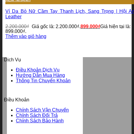
Ví Da Bò Nữ Cầm Tay Thanh Lịch, Sang Trọng | Hội A
Leather
2.200.000
₫
Giá gốc là: 2.200.000₫.
899.000
₫
Giá hiện tại là:
899.000₫.
Thêm vào giỏ hàng
Dịch Vụ
Điều Khoản Dịch Vụ
Hướng Dẫn Mua Hàng
Thông Tin Chuyển Khoản
Điều Khoản
Chính Sách Vận Chuyển
Chính Sách Đổi Trả
Chính Sách Bảo Hành