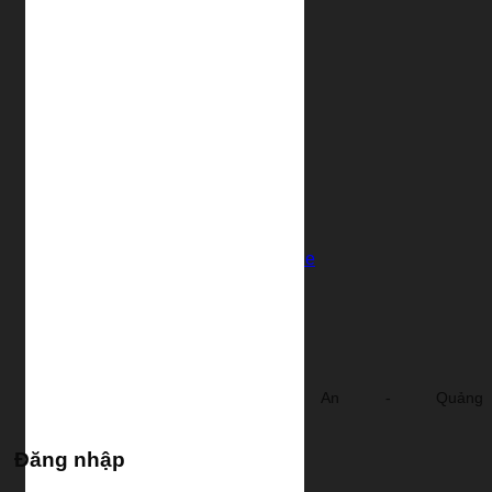
Ví Da Nữ
Túi Da
Túi Da Nam
Túi Da Nữ
Túi Du Lịch
Túi Du Lịch Nam
Túi Du Lịch Nữ
Clutch
Clutch Nam
Clutch Nữ
Thắt Lưng
Thắt Lưng Nam
Thắt Lưng Nữ
Phụ Kiện Đồ Da Handmade
Blog
Liên Hệ
Đăng nhập / Đăng ký
Newsletter
contact.lendo@gmail.com
Minh An - Hội An - Quảng
Nam
Đăng nhập