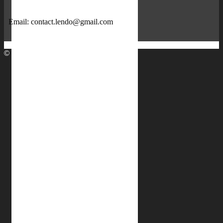
Email:
contact.lendo@gmail.com
© 2015, thiết kế bởi
Dipigo
Tìm kiếm:
Trang Chủ
Giới Thiệu
Sản Phẩm
Túi Xách
Túi Xách Nam
Túi Xách Nữ
Cặp Da
Cặp Da Nam
Cặp Da Nữ
Balo
Balo Nam
Balo Nữ
Ví Da
Ví Da Nam