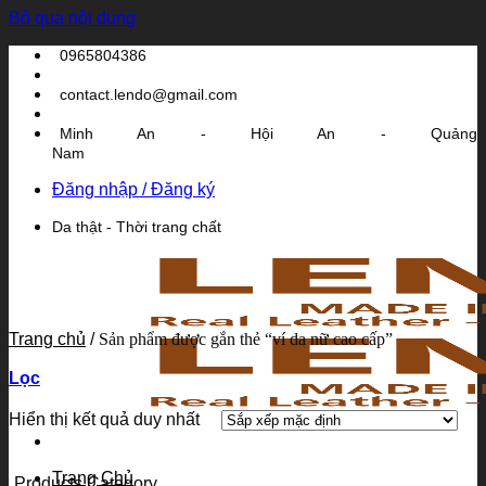
Bỏ qua nội dung
0965804386
contact.lendo@gmail.com
Minh An - Hội An - Quảng
Nam
Đăng nhập / Đăng ký
Da thật - Thời trang chất
Trang chủ
/
Sản phẩm được gắn thẻ “ví da nữ cao cấp”
Lọc
Hiển thị kết quả duy nhất
Trang Chủ
Products Category