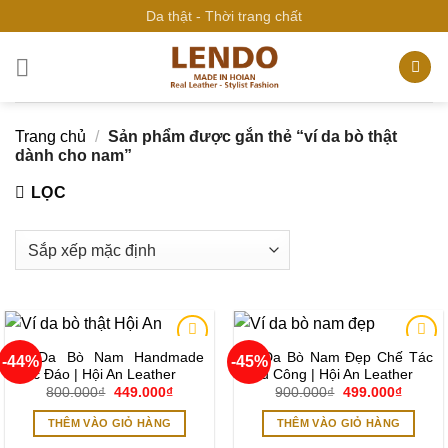
Bỏ
Da thật - Thời trang chất
qua
nội
dung
Trang chủ
/
Sản phẩm được gắn thẻ “ví da bò thật
dành cho nam”
LỌC
Ví Da Bò Nam Handmade
Ví Da Bò Nam Đẹp Chế Tác
-44%
-45%
Add to
Add to
Độc Đáo | Hội An Leather
Thủ Công | Hội An Leather
wishlist
wishlist
Giá
Giá
Giá
Giá
800.000
₫
449.000
₫
900.000
₫
499.000
₫
gốc
hiện
gốc
hiện
là:
tại
là:
tại
THÊM VÀO GIỎ HÀNG
THÊM VÀO GIỎ HÀNG
800.000₫.
là:
900.000₫.
là:
449.000₫.
499.00