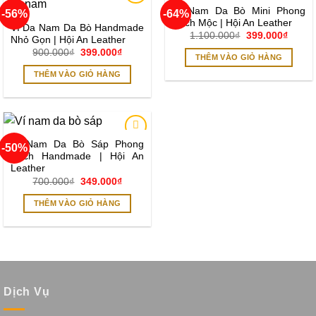
Ví Nam Da Bò Mini Phong
-56%
-64%
Add to
Add to
Cách Mộc | Hội An Leather
wishlist
wishlist
Ví Da Nam Da Bò Handmade
Giá
Giá
1.100.000
₫
399.000
₫
Nhỏ Gọn | Hội An Leather
gốc
hiện
Giá
Giá
900.000
₫
399.000
₫
là:
tại
THÊM VÀO GIỎ HÀNG
gốc
hiện
1.100.000₫.
là:
là:
tại
399.0
THÊM VÀO GIỎ HÀNG
900.000₫.
là:
399.000₫.
Ví Nam Da Bò Sáp Phong
-50%
Add to
Cách Handmade | Hội An
wishlist
Leather
Giá
Giá
700.000
₫
349.000
₫
gốc
hiện
là:
tại
THÊM VÀO GIỎ HÀNG
700.000₫.
là:
349.000₫.
Dịch Vụ