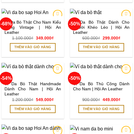
Ví Da Bò Thật Cho Nam Kiểu
Ví Da Bò Thật Dành Cho
-68%
-50%
Add to
Add to
Dáng Vintage | Hội An
Người Khéo Léo | Hội An
wishlist
wishlist
Leather
Leather
Giá
Giá
Giá
Giá
1.100.000
₫
349.000
₫
600.000
₫
299.000
₫
gốc
hiện
gốc
hiện
là:
tại
là:
tại
THÊM VÀO GIỎ HÀNG
THÊM VÀO GIỎ HÀNG
1.100.000₫.
là:
600.000₫.
là:
349.000₫.
299.00
-54%
-50%
Add to
Add to
wishlist
wishlist
Ví Da Bò Thật Handmade
Ví Da Bò Thủ Công Dành
Dành Cho Nam | Hội An
Cho Nam | Hội An Leather
Leather
Giá
Giá
Giá
Giá
1.200.000
₫
549.000
₫
900.000
₫
449.000
₫
gốc
hiện
gốc
hiện
là:
tại
là:
tại
THÊM VÀO GIỎ HÀNG
THÊM VÀO GIỎ HÀNG
1.200.000₫.
là:
900.000₫.
là:
549.000₫.
449.00