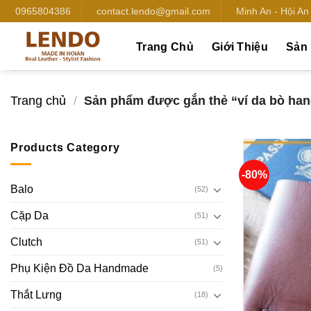
Bỏ
0965804386
contact.lendo@gmail.com
Minh An - Hội A
qua
nội
Trang Chủ
Giới Thiệu
Sản
dung
Trang chủ
/
Sản phẩm được gắn thẻ “ví da bò ha
Products Category
-80%
Balo
(52)
Cặp Da
(51)
Clutch
(51)
Phụ Kiện Đồ Da Handmade
(5)
Thắt Lưng
(18)