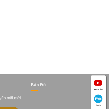
Bản Đồ
Youtube
uyến mãi mới
Zalo