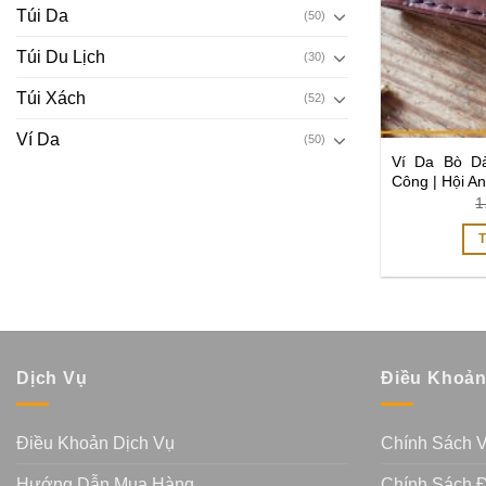
Túi Da
(50)
Túi Du Lịch
(30)
Túi Xách
(52)
Ví Da
(50)
Ví Da Bò D
Công | Hội An
1
Dịch Vụ
Điều Khoả
Điều Khoản Dịch Vụ
Chính Sách 
Hướng Dẫn Mua Hàng
Chính Sách Đ