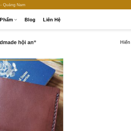
n - Quảng Nam
 Phẩm
Blog
Liên Hệ
ndmade hội an”
Hiển 
Add to
wishlist