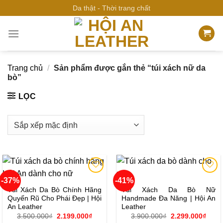
Bỏ
Da thật - Thời trang chất
qua
nội
dung
Trang chủ
/
Sản phẩm được gắn thẻ “túi xách nữ da
bò”
LỌC
-37%
-41%
Add to
Add to
wishlist
wishlist
Túi Xách Da Bò Chính Hãng
Túi Xách Da Bò Nữ
Quyến Rũ Cho Phái Đẹp | Hội
Handmade Đa Năng | Hội An
An Leather
Leather
Giá
Giá
Giá
Giá
3.500.000
₫
2.199.000
₫
3.900.000
₫
2.299.000
₫
gốc
hiện
gốc
hiện