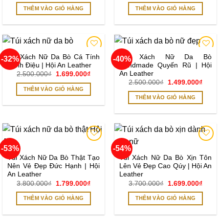
là:
tại
là:
tại
THÊM VÀO GIỎ HÀNG
THÊM VÀO GIỎ HÀNG
3.500.000₫.
là:
3.900.000₫.
là:
2.199.000₫.
2.299
Túi Xách Nữ Da Bò Cá Tính
Túi Xách Nữ Da Bò
-32%
-40%
Add to
Add to
Sành Điệu | Hội An Leather
Handmade Quyến Rũ | Hội
wishlist
wishlist
An Leather
Giá
Giá
2.500.000
₫
1.699.000
₫
gốc
hiện
Giá
Giá
2.500.000
₫
1.499.000
₫
là:
tại
gốc
hiện
THÊM VÀO GIỎ HÀNG
2.500.000₫.
là:
là:
tại
THÊM VÀO GIỎ HÀNG
1.699.000₫.
2.500.000₫.
là:
1.499
-53%
-54%
Add to
Add to
wishlist
wishlist
Túi Xách Nữ Da Bò Thật Tạo
Túi Xách Nữ Da Bò Xịn Tôn
Nên Vẻ Đẹp Đức Hạnh | Hội
Lên Vẻ Đẹp Cao Qúy | Hội An
An Leather
Leather
Giá
Giá
Giá
Giá
3.800.000
₫
1.799.000
₫
3.700.000
₫
1.699.000
₫
gốc
hiện
gốc
hiện
là:
tại
là:
tại
THÊM VÀO GIỎ HÀNG
THÊM VÀO GIỎ HÀNG
3.800.000₫.
là:
3.700.000₫.
là:
1.799.000₫.
1.699