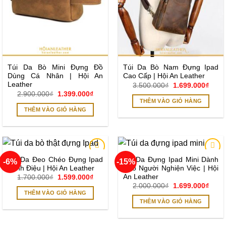
Túi Da Bò Mini Đựng Đồ
Túi Da Bò Nam Đựng Ipad
Dùng Cá Nhân | Hội An
Cao Cấp | Hội An Leather
Leather
Giá
Giá
3.500.000
₫
1.699.000
₫
gốc
hiện
Giá
Giá
2.900.000
₫
1.399.000
₫
là:
tại
gốc
hiện
THÊM VÀO GIỎ HÀNG
3.500.000₫.
là:
là:
tại
THÊM VÀO GIỎ HÀNG
1.699
2.900.000₫.
là:
1.399.000₫.
Túi Da Đeo Chéo Đựng Ipad
Túi Da Đựng Ipad Mini Dành
-6%
-15%
Add to
Add to
Sành Điệu | Hội An Leather
Cho Người Nghiện Việc | Hội
wishlist
wishlist
An Leather
Giá
Giá
1.700.000
₫
1.599.000
₫
gốc
hiện
Giá
Giá
2.000.000
₫
1.699.000
₫
là:
tại
gốc
hiện
THÊM VÀO GIỎ HÀNG
1.700.000₫.
là:
là:
tại
THÊM VÀO GIỎ HÀNG
1.599.000₫.
2.000.000₫.
là:
1.699