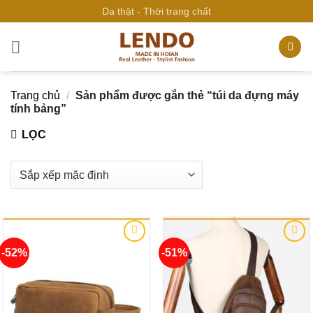
Bỏ
Da thật - Thời trang chất
qua
nội
dung
Trang chủ
/
Sản phẩm được gắn thẻ “túi da đựng máy
tính bảng”
LỌC
-52%
-51%
Add to
Add to
wishlist
wishlist