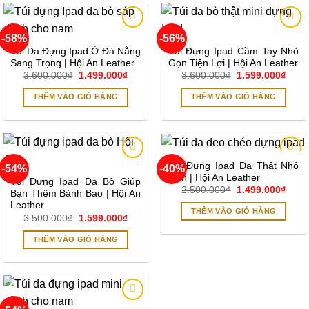
-58%
-56%
Add to
Add to
wishlist
wishlist
Túi Da Đựng Ipad Ở Đà Nẵng
Túi Đựng Ipad Cầm Tay Nhỏ
Sang Trọng | Hội An Leather
Gọn Tiện Lợi | Hội An Leather
Giá
Giá
Giá
Giá
3.600.000
₫
1.499.000
₫
3.600.000
₫
1.599.000
₫
gốc
hiện
gốc
hiện
là:
tại
là:
tại
THÊM VÀO GIỎ HÀNG
THÊM VÀO GIỎ HÀNG
3.600.000₫.
là:
3.600.000₫.
là:
1.499.000₫.
1.599
Túi Đựng Ipad Da Thật Nhỏ
-54%
-40%
Add to
Add to
Gọn | Hội An Leather
wishlist
wishlist
Túi Đựng Ipad Da Bò Giúp
Giá
Giá
2.500.000
₫
1.499.000
₫
Bạn Thêm Bảnh Bao | Hội An
gốc
hiện
Leather
là:
tại
THÊM VÀO GIỎ HÀNG
2.500.000₫.
là:
Giá
Giá
3.500.000
₫
1.599.000
₫
1.499
gốc
hiện
là:
tại
THÊM VÀO GIỎ HÀNG
3.500.000₫.
là:
1.599.000₫.