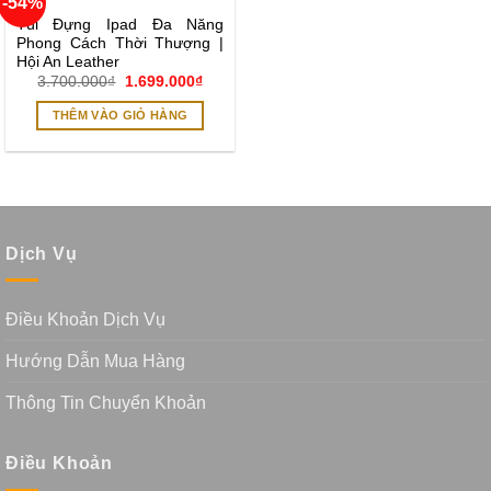
-54%
Add to
wishlist
Túi Đựng Ipad Đa Năng
Phong Cách Thời Thượng |
Hội An Leather
Giá
Giá
3.700.000
₫
1.699.000
₫
gốc
hiện
là:
tại
THÊM VÀO GIỎ HÀNG
3.700.000₫.
là:
1.699.000₫.
Dịch Vụ
Điều Khoản Dịch Vụ
Hướng Dẫn Mua Hàng
Thông Tin Chuyển Khoản
Điều Khoản