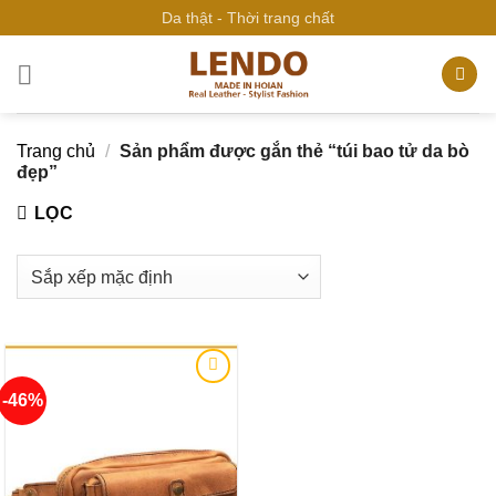
Bỏ
Da thật - Thời trang chất
qua
nội
dung
Trang chủ
/
Sản phẩm được gắn thẻ “túi bao tử da bò
đẹp”
LỌC
-46%
Add to
wishlist