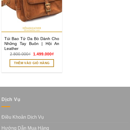
Túi Bao Tử Da Bò Dành Cho
Những Tay Buôn | Hội An
Leather
Giá
Giá
2.800.000
₫
1.499.000
₫
gốc
hiện
là:
tại
THÊM VÀO GIỎ HÀNG
2.800.000₫.
là:
1.499.000₫.
Dịch Vụ
Điều Khoản Dịch Vụ
Hướng Dẫn Mua Hàng