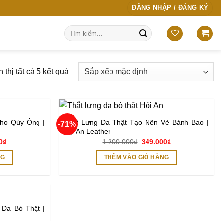
ĐĂNG NHẬP / ĐĂNG KÝ
Tìm
kiếm:
 thị tất cả 5 kết quả
ho Qúy Ông |
Thắt Lưng Da Thật Tạo Nên Vẻ Bảnh Bao |
-71%
Add to
Add to
Hội An Leather
wishlist
wishlist
Giá
Giá
Giá
0
₫
1.200.000
₫
349.000
₫
hiện
gốc
hiện
tại
là:
tại
NG
THÊM VÀO GIỎ HÀNG
000₫.
là:
1.200.000₫.
là:
349.000₫.
349.000₫.
 Da Bò Thật |
Add to
wishlist