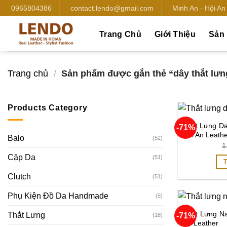
Bỏ
0965804386
contact.lendo@gmail.com
Minh An - Hội A
qua
nội
Trang Chủ
Giới Thiệu
Sản
dung
Trang chủ
/
Sản phẩm được gắn thẻ “dây thắt lưn
Products Category
Thắt Lưng D
-71%
Hội An Leath
Balo
(52)
1
Cặp Da
(51)
Clutch
(51)
Phụ Kiện Đồ Da Handmade
(5)
Thắt Lưng N
Thắt Lưng
-71%
(18)
An Leather