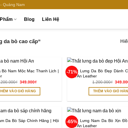
n - Quảng Nam
 Phẩm
Blog
Liên Hệ
g da bò cao cấp”
Hiển
a Bò Nam Mộc Mạc Thanh Lịch |
Thắt Lưng Da Bò Đẹp Dành C
-71%
Add to
er
Hội An Leather
wishlist
Giá
Giá
Giá
.200.000
₫
349.000
₫
1.200.000
₫
349.00
gốc
hiện
gốc
là:
tại
là:
THÊM VÀO GIỎ HÀNG
THÊM VÀO GIỎ HÀ
1.200.000₫.
là:
1.200.
349.000₫.
am Da Bò Sáp Chính Hãng | Hội
Thắt Lưng Nam Da Bò Xịn Đồ
-65%
Add to
Hội An Leather
wishlist