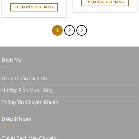
là:
tại
gốc
hiện
THÊM VÀO GIỎ HÀNG
3.800.000₫.
là:
là:
tại
THÊM VÀO GIỎ HÀNG
2.199
3.300.000₫.
là:
1.899.000₫.
1
2
Dịch Vụ
Điều Khoản Dịch Vụ
Hướng Dẫn Mua Hàng
Thông Tin Chuyển Khoản
Điều Khoản
Chính Sách Vận Chuyển