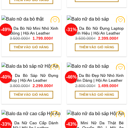
3.500.000₫.
là:
3.800.000₫.
là:
2.299
2.399.000₫.
Balo Da Bò Nữ Mini Nhỏ Xinh
Balo Da Bò Nữ Đựng Laptop
-49%
-31%
Add to
Add to
Bé Bỏng | Hội An Leather
Chính Hiệu | Hội An Leather
wishlist
wishlist
Giá
Giá
Giá
Giá
3.500.000
₫
1.799.000
₫
3.500.000
₫
2.399.000
₫
gốc
hiện
gốc
hiện
là:
tại
là:
tại
THÊM VÀO GIỎ HÀNG
THÊM VÀO GIỎ HÀNG
3.500.000₫.
là:
3.500.000₫.
là:
1.799.000₫.
2.399
Balo Da Bò Sáp Nữ Đựng
Balo Da Bò Đẹp Nữ Nhỏ Xinh
-40%
-46%
Add to
Add to
Laptop | Hội An Leather
Duyên Dáng | Hội An Leather
wishlist
wishlist
Giá
Giá
Giá
Giá
3.800.000
₫
2.299.000
₫
2.800.000
₫
1.499.000
₫
gốc
hiện
gốc
hiện
là:
tại
là:
tại
THÊM VÀO GIỎ HÀNG
THÊM VÀO GIỎ HÀNG
3.800.000₫.
là:
2.800.000₫.
là:
2.299.000₫.
1.499
Balo Da Nữ Cao Cấp Dành
Balo Mini Nữ Da Thật Bé
-33%
-43%
Add to
Add to
Cho Nữ | Hội An Leather
Bỏng Quyến Rũ | Hội An
wishlist
wishlist