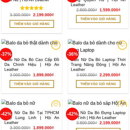
Leather
Giá
Giá
2.800.000
₫
1.599.000
₫
gốc
hiện
Được xếp
Giá
Giá
3.300.000
₫
2.199.000
₫
là:
tại
gốc
hiện
THÊM VÀO GIỎ HÀNG
hạng
5.00
2.800.000₫.
là:
là:
tại
THÊM VÀO GIỎ HÀNG
5 sao
1.599
3.300.000₫.
là:
2.199.000₫.
-37%
-36%
Add to
Add to
wishlist
wishlist
Balo Nữ Da Bò Cao Cấp Đồ
Balo Nữ Da Bò Laptop Thời
Da Chính Hiệu | Hội An
Trang Năng Động | Hội An
Leather
Leather
Giá
Giá
Giá
Giá
3.000.000
₫
1.899.000
₫
3.600.000
₫
2.299.000
₫
gốc
hiện
gốc
hiện
là:
tại
là:
tại
THÊM VÀO GIỎ HÀNG
THÊM VÀO GIỎ HÀNG
3.000.000₫.
là:
3.600.000₫.
là:
1.899.000₫.
2.299
Balo Nữ Da Bò Tại TPHCM
Balo Nữ Da Bò Đựng Laptop
-42%
-42%
Add to
Add to
Đẹp Lung Linh | Hội An
Cá Tính | Hội An Leather
wishlist
wishlist
Leather
Giá
Giá
3.800.000
₫
2.199.000
₫
gốc
hiện
Giá
Giá
3.300.000
₫
1.899.000
₫