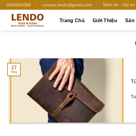
Bỏ
0965804386
contact.lendo@gmail.com
Minh An - Hội A
qua
nội
Trang Chủ
Giới Thiệu
Sản
dung
27
Th1
Tú
Tú