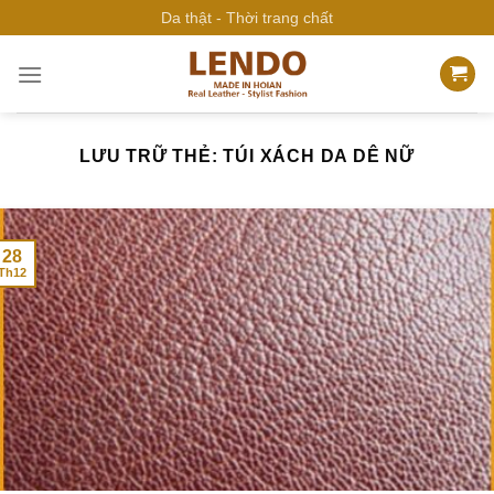
Bỏ
Da thật - Thời trang chất
qua
nội
dung
LƯU TRỮ THẺ:
TÚI XÁCH DA DÊ NỮ
28
Th12