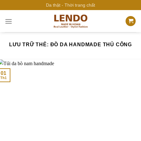
Bỏ
Da thật - Thời trang chất
qua
nội
dung
LƯU TRỮ THẺ:
ĐỒ DA HANDMADE THỦ CÔNG
01
Th1