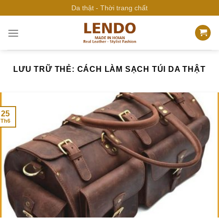
Bỏ
Da thật - Thời trang chất
qua
nội
dung
LƯU TRỮ THẺ:
CÁCH LÀM SẠCH TÚI DA THẬT
25
Th6