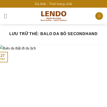
Bỏ
Da thật - Thời trang chất
qua
nội
dung
LƯU TRỮ THẺ:
BALO DA BÒ SECONDHAND
27
Th7