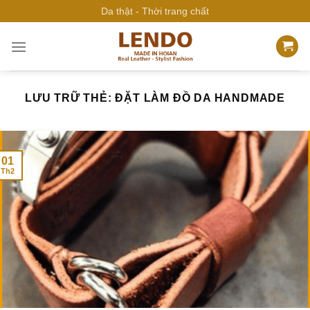
Bỏ
Da thật - Thời trang chất
qua
nội
dung
LƯU TRỮ THẺ:
ĐẶT LÀM ĐỒ DA HANDMADE
01
Th2