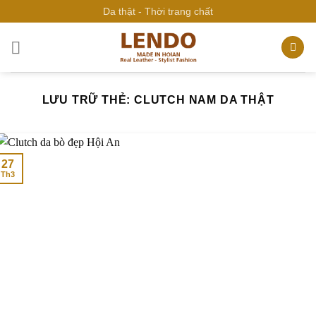
Bỏ
Da thật - Thời trang chất
qua
nội
dung
LƯU TRỮ THẺ:
CLUTCH NAM DA THẬT
27
Th3