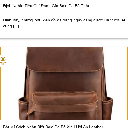
Định Nghĩa Tiêu Chí Đánh Gía Balo Da Bò Thật
Hiện nay, những phụ kiện đồ da đang ngày càng được ưa thích. Ai
cũng [...]
08
Th7
Bật Mí Cách Nhận Biết Balo Da Bò Xịn | Hội An Leather