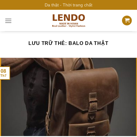
Bỏ
Da thật - Thời trang chất
qua
nội
dung
LƯU TRỮ THẺ:
BALO DA THẬT
08
Th7